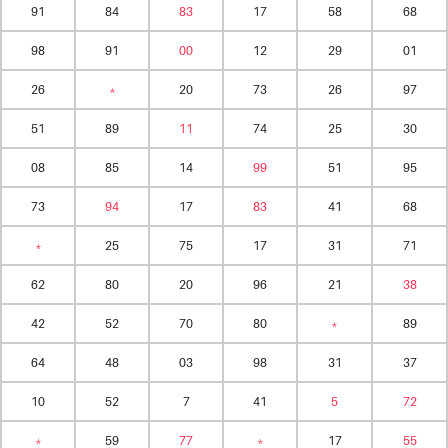
91
84
83
17
58
68
98
91
00
12
29
01
26
*
20
73
26
97
51
89
11
74
25
30
08
85
14
99
51
95
73
94
17
83
41
68
*
25
75
17
31
71
62
80
20
96
21
38
42
52
70
80
*
89
64
48
03
98
31
37
10
52
7
41
5
72
*
59
77
*
17
55