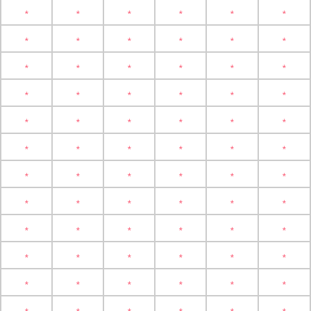
*
*
*
*
*
*
*
*
*
*
*
*
*
*
*
*
*
*
*
*
*
*
*
*
*
*
*
*
*
*
*
*
*
*
*
*
*
*
*
*
*
*
*
*
*
*
*
*
*
*
*
*
*
*
*
*
*
*
*
*
*
*
*
*
*
*
*
*
*
*
*
*