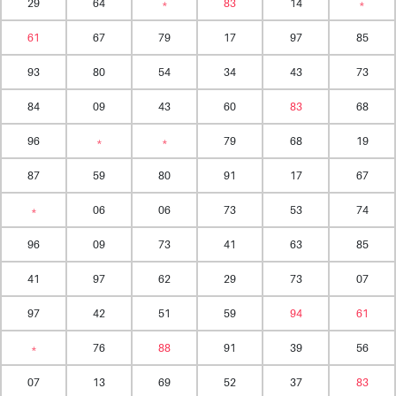
29
64
*
83
14
*
61
67
79
17
97
85
93
80
54
34
43
73
84
09
43
60
83
68
96
*
*
79
68
19
87
59
80
91
17
67
*
06
06
73
53
74
96
09
73
41
63
85
41
97
62
29
73
07
97
42
51
59
94
61
*
76
88
91
39
56
07
13
69
52
37
83