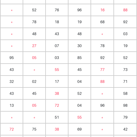
*
52
76
96
16
88
*
78
18
19
68
92
*
48
43
48
*
03
*
27
07
30
78
19
95
05
03
85
92
52
43
*
55
45
77
73
32
02
17
04
88
71
43
45
38
52
*
58
13
05
72
04
96
98
*
*
51
55
*
79
72
75
38
69
*
42