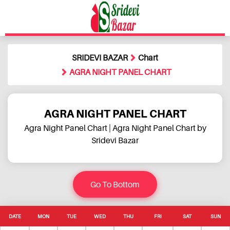
SRIDEVI BAZAR
Chart
AGRA NIGHT PANEL CHART
AGRA NIGHT PANEL CHART
Agra Night Panel Chart | Agra Night Panel Chart by
Sridevi Bazar
Go To Bottom
DATE
MON
TUE
WED
THU
FRI
SAT
SUN